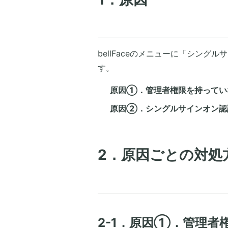
bellFaceのメニューに「シン
す。
原因①．管理者権限を持ってい
原因②．シングルサインオン認
2．原因ごとの対処
2-1．原因①．管理者