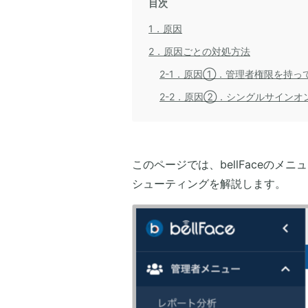
目次
1．原因
2．原因ごとの対処方法
2-1．原因①．管理者権限を持っ
2-2．原因②．シングルサインオ
このページでは、bellFaceの
シューティングを解説します。