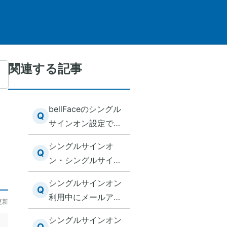
関連する記事
bellFaceのシングル
Q
サインオン設定で
「SAML認証のみ」
シングルサインオ
が選択できない
Q
ン・シングルサイン
アウトすると「お探
シングルサインオン
しのページが見つか
Q
利用中にメールアド
更新
りません」と表示さ
レスの変更があった
れる
シングルサインオン
際の注意点／推奨対
Q