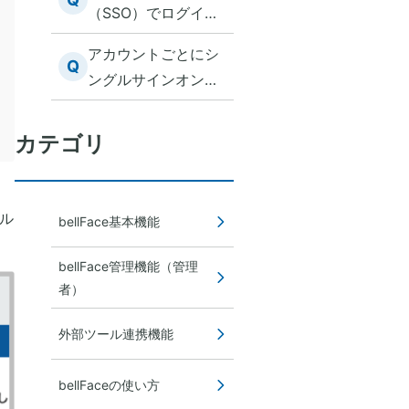
（SSO）でログイン
処手順
できない
アカウントごとにシ
Q
ングルサインオン設
定はできますか？
カテゴリ
ブル
bellFace基本機能
bellFace管理機能（管理
者）
外部ツール連携機能
bellFaceの使い方