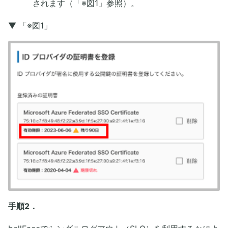
されます（「※図1」参照）。
▼ 「※図1」
手順2．