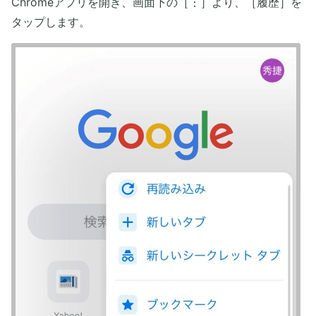
Chromeアプリを開き、画面下の［︙］より、［履歴］を
タップします。