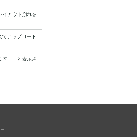
レイアウト崩れを
されてアップロード
ます。」と表示さ
シー